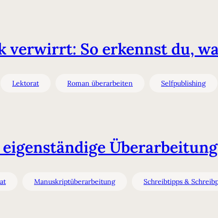
verwirrt: So erkennst du, was
Lektorat
Roman überarbeiten
Selfpublishing
 eigenständige Überarbeitung 
at
Manuskriptüberarbeitung
Schreibtipps & Schreib