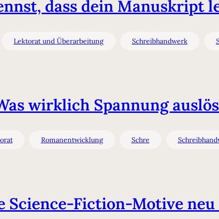
nnst, dass dein Manuskript lek
Lektorat und Überarbeitung
Schreibhandwerk
Was wirklich Spannung auslös
orat
Romanentwicklung
Schre
Schreibhand
 Science-Fiction-Motive neu