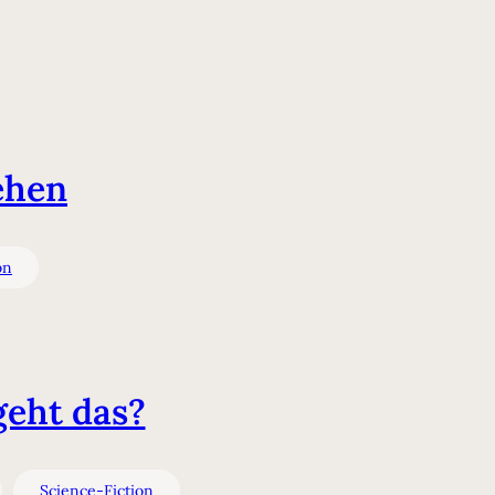
ehen
on
geht das?
Science-Fiction