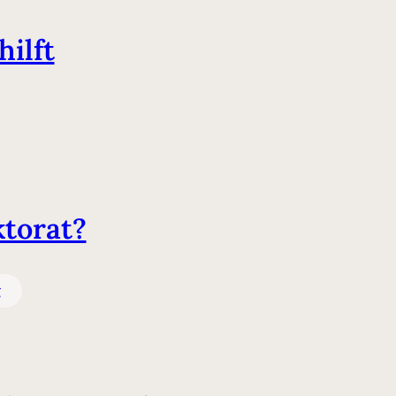
ilft
torat?
g