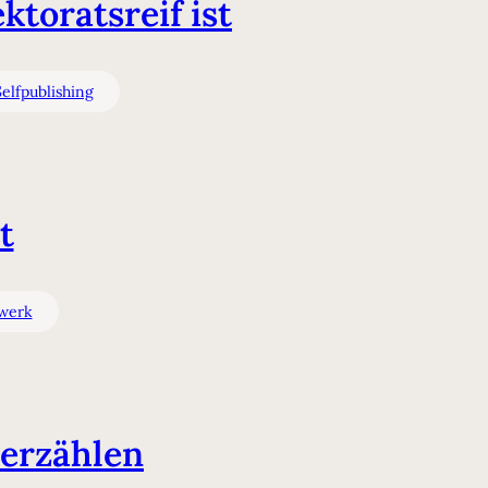
toratsreif ist
Selfpublishing
t
werk
 erzählen