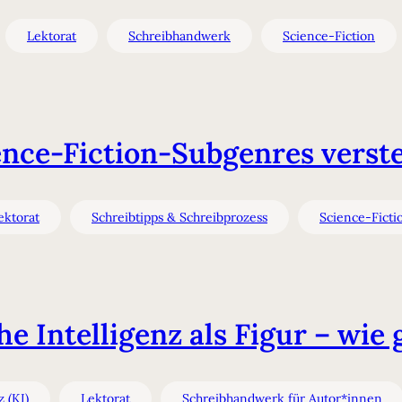
Lektorat
Schreibhandwerk
Science-Fiction
ence-Fiction-Subgenres verst
ektorat
Schreibtipps & Schreibprozess
Science-Ficti
he Intelligenz als Figur – wie 
z (KI)
Lektorat
Schreibhandwerk für Autor*innen