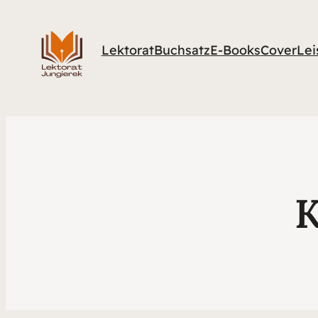
Lektorat
Buchsatz
E-Books
Cover
Lei
K