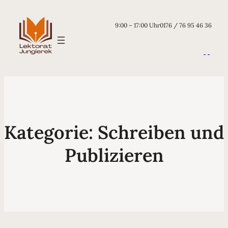
9:00 – 17:00 Uhr
0176 / 76 95 46 36
Kategorie:
Schreiben und
Publizieren