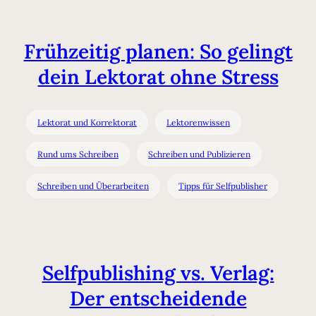
Frühzeitig planen: So gelingt
dein Lektorat ohne Stress
Lektorat und Korrektorat
Lektorenwissen
Rund ums Schreiben
Schreiben und Publizieren
Schreiben und Überarbeiten
Tipps für Selfpublisher
Selfpublishing vs. Verlag:
Der entscheidende