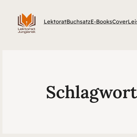
Lektorat
Buchsatz
E-Books
Cover
Lei
Schlagwor